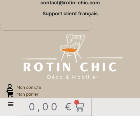
contact@rotin-chic.com
Support client français
Mon compte
Mon panier
0
0,00
€