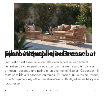
Fibre naturelle ou tresse synthétique : quel cœur bat pour votre jardin ?
La question est essentielle, car elle déterminera la longévité et
l’entretien de votre petit paradis. Le rotin naturel, issu d’un palmier
grimpant, possède une patine et un charme inimitables. Cependant, il
reste sensible aux caprices du temps.
Face à lui, la résine tressée,
ou rotin synthétique, offre une alternative bluffante, alliant esthétique et
robustesse.
Pour vous aider à faire un choix éclairé, voici un tableau comparatif
qui met en lumière les caractéristiques de chaque matériau.
Caractéristiques
Rotin Naturel
Résine