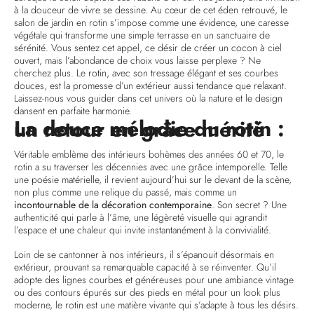
à la douceur de vivre se dessine. Au cœur de cet éden retrouvé, le
salon de jardin en rotin s’impose comme une évidence, une caresse
végétale qui transforme une simple terrasse en un sanctuaire de
sérénité. Vous sentez cet appel, ce désir de créer un cocon à ciel
ouvert, mais l’abondance de choix vous laisse perplexe ? Ne
cherchez plus. Le rotin, avec son tressage élégant et ses courbes
douces, est la promesse d’un extérieur aussi tendance que relaxant.
Laissez-nous vous guider dans cet univers où la nature et le design
dansent en parfaite harmonie.
La douce mélodie du rotin : un retour en grâce mérité
Véritable emblème des intérieurs bohèmes des années 60 et 70, le
rotin a su traverser les décennies avec une grâce intemporelle. Telle
une poésie matérielle, il revient aujourd’hui sur le devant de la scène,
non plus comme une relique du passé, mais comme un
incontournable de la décoration contemporaine
. Son secret ? Une
authenticité qui parle à l’âme, une légèreté visuelle qui agrandit
l’espace et une chaleur qui invite instantanément à la convivialité.
Loin de se cantonner à nos intérieurs, il s’épanouit désormais en
extérieur, prouvant sa remarquable capacité à se réinventer. Qu’il
adopte des lignes courbes et généreuses pour une ambiance vintage
ou des contours épurés sur des pieds en métal pour un look plus
moderne, le rotin est une matière vivante qui s’adapte à tous les désirs.