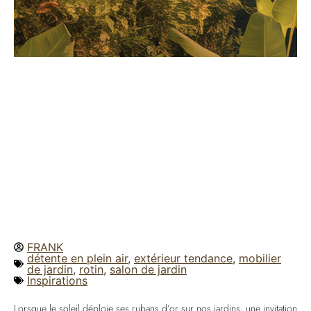
FRANK
détente en plein air
,
extérieur tendance
,
mobilier
de jardin
,
rotin
,
salon de jardin
Inspirations
Lorsque le soleil déploie ses rubans d’or sur nos jardins, une invitation