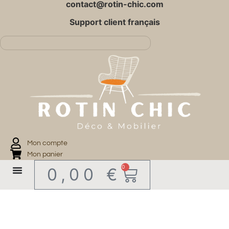
contact@rotin-chic.com
Support client français
Mon compte
Mon panier
0
0,00
€