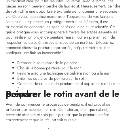
un candidat idéal pour les meubles. Toutefois, avec le temps, ces
pièces en rotin peuvent perdre de leur éclat. Heureusement, peindre
du rotin offre une opportunité excitante de lui donner une seconde
vie. Que vous souhaitiez moderniser l’apparence de vos fauteuils
anciens ou simplement les protéger contre les éléments, il est
primordial de connaître les spécificités de la peinture adaptée. Ce
guide pratique vous accompagnera à travers les étapes essentielles
pour réaliser un projet de peinture réussi, tout en prenant soin de
respecter les caractéristiques uniques de ce matériau. Découvrez
comment choisir la peinture appropriée, préparer votre rotin et
appliquer une finition impeccable !
Préparer le rotin avant de le peindre
Choisir la bonne peinture pour le rotin
Peindre avec une technique de pulvérisation ou à la main
Éviter les coulures de peinture sur le rotin
Combien de couches de peinture faut-il appliquer sur du rotin
?
Préparer le rotin avant de le peindre
Avant de commencer le processus de peinture, il est crucial de
préparer correctement le rotin. Ce matériau, bien que naturel,
nécessite attention et soin pour garantir que la peinture adhère
correctement et que le résultat soit durable.