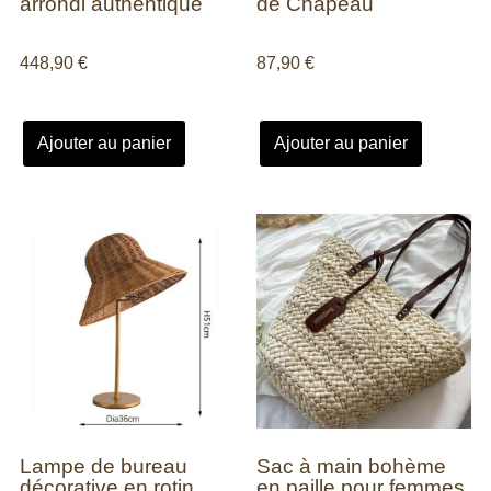
arrondi authentique
de Chapeau
448,90
€
87,90
€
Ajouter au panier
Ajouter au panier
Lampe de bureau
Sac à main bohème
décorative en rotin
en paille pour femmes