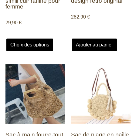
simili cuir raffiné pour
design rétro original
femme
282,90
€
29,90
€
Choix des options
Ajouter au panier
Sac à main fourre-tout
Sac de plage en paille