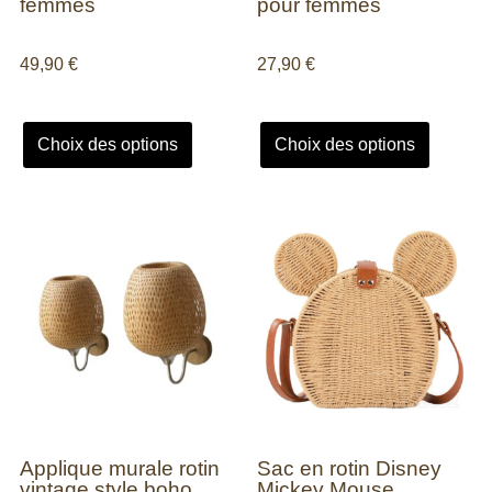
femmes
pour femmes
49,90
€
27,90
€
Choix des options
Choix des options
Applique murale rotin
Sac en rotin Disney
vintage style boho
Mickey Mouse