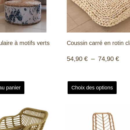
ulaire à motifs verts
Coussin carré en rotin cl
54,90
€
–
74,90
€
au panier
Choix des options