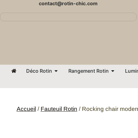
contact@rotin-chic.com
Déco Rotin
Rangement Rotin
Lumin
Accueil
/
Fauteuil Rotin
/ Rocking chair moder