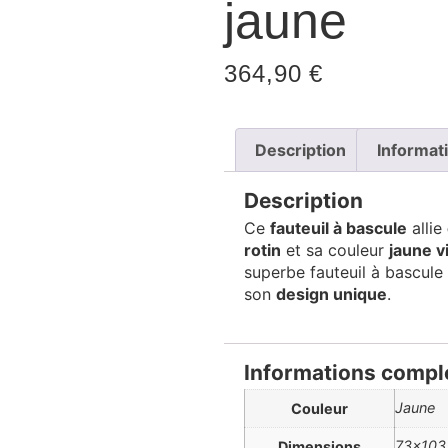
jaune
364,90
€
Description
Informat
Description
Ce
fauteuil à bascule
allie
rotin
et sa couleur
jaune vi
superbe fauteuil à bascule
son
design unique
.
Informations compl
Jaune
Couleur
73×103
Dimensions