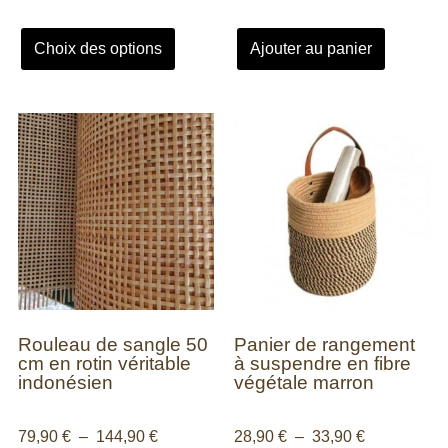
Choix des options
Ajouter au panier
Rouleau de sangle 50
Panier de rangement
cm en rotin véritable
à suspendre en fibre
indonésien
végétale marron
79,90
€
–
144,90
€
28,90
€
–
33,90
€