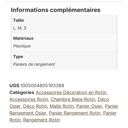
Informations complémentaires
Taille
L, M, S
Matériaux
Plastique
Type
Paniers de rangement
UGS
1005004805193388
Catégories
Accessoires Décoration en Rotin
,
Accessoires Rotin
,
Chambre Bebe Rotin
,
Déco
Osier
,
Déco Rotin
,
Malle Rotin
,
Panier Osier
,
Panier
Rangement Osier
,
Panier Rangement Rotin
,
Panier
Rotin
,
Rangement Rotin