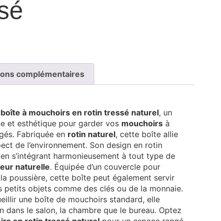
ssé
ions complémentaires
boîte à mouchoirs en rotin tressé naturel
, un
que et esthétique pour garder vos
mouchoirs
à
ngés. Fabriquée en
rotin naturel
, cette boîte allie
pect de l’environnement. Son design en rotin
t en s’intégrant harmonieusement à tout type de
eur naturelle
. Équipée d’un couvercle pour
la poussière, cette boîte peut également servir
 petits objets comme des clés ou de la monnaie.
illir une boîte de mouchoirs standard, elle
en dans le salon, la chambre que le bureau. Optez
rs en rotin tressé naturel
pour un espace rangé