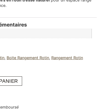
nce.
émentaires
tin
,
Boite Rangement Rotin
,
Rangement Rotin
PANIER
 remboursé