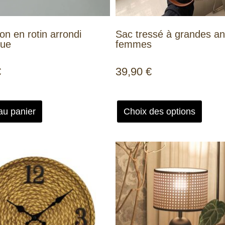
n en rotin arrondi
Sac tressé à grandes a
que
femmes
€
39,90
€
au panier
Choix des options