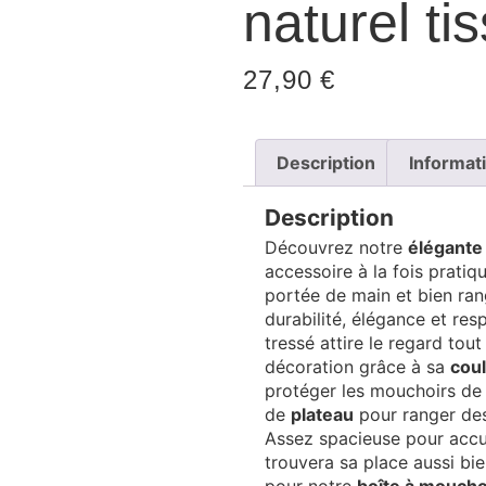
naturel ti
27,90
€
Description
Informat
Description
Découvrez notre
élégante 
accessoire à la fois prati
portée de main et bien ra
durabilité, élégance et res
tressé attire le regard tou
décoration grâce à sa
coul
protéger les mouchoirs de 
de
plateau
pour ranger des
Assez spacieuse pour accue
trouvera sa place aussi bi
pour notre
boîte à mouchoi